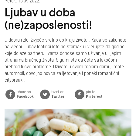
Petak, 16.09.2022.
Ljubav u doba
(ne)zaposlenosti!
U dobru i zlu, živjeće sretno do kraja života... Kada se zakunete
na vječnu ljubav leptirići lete po stomaku i vjerujete da godine
koje dolaze partneru i vama donose samo uživanje u lijepim
stranama bračnog života. Sigurni ste da ćete sa lakoćom
prebroditi sve probleme. Uživate u svom toplom domu, imate
automobil, dovoljno novca za ljetovanje i poneki romantični
citybreak...
share on
tweet on
pin to
Facebook
Twitter
Pinterest