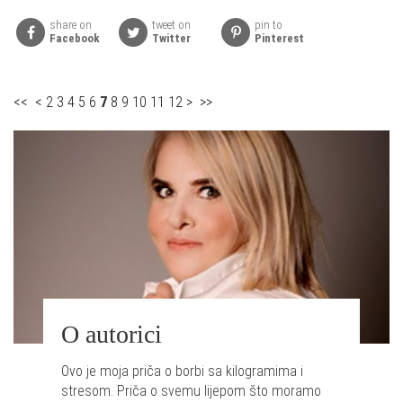
share on
tweet on
pin to
Facebook
Twitter
Pinterest
<<
<
2
3
4
5
6
7
8
9
10
11
12
>
>>
O autorici
Ovo je moja priča o borbi sa kilogramima i
stresom. Priča o svemu lijepom što moramo