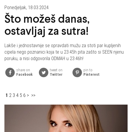
Ponedjeljak, 18.03.2024.
Što možeš danas,
ostavljaj za sutra!
Lakše i jednostavnije se opravdati mužu za stoti par kupljenih
cipela nego poznanici koja te u 23:45h pita zašto si SEEN njenu
poruku, a nisi odgovorila ODMAH u 23:46h!
share on
tweet on
pin to
Facebook
Twitter
Pinterest
1
2
3
4
5
6
>
>>