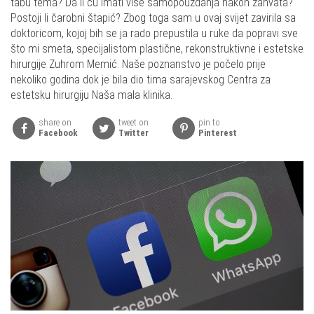
tabu tema? Da li ću imati više samopouzdanja nakon zahvata?
Postoji li čarobni štapić? Zbog toga sam u ovaj svijet zavirila sa
doktoricom, kojoj bih se ja rado prepustila u ruke da popravi sve
što mi smeta, specijalistom plastične, rekonstruktivne i estetske
hirurgije Zuhrom Memić. Naše poznanstvo je počelo prije
nekoliko godina dok je bila dio tima sarajevskog Centra za
estetsku hirurgiju Naša mala klinika.
share on
tweet on
pin to
Facebook
Twitter
Pinterest