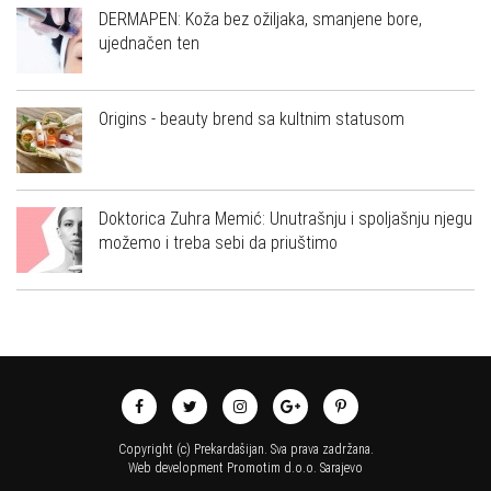
DERMAPEN: Koža bez ožiljaka, smanjene bore,
ujednačen ten
Origins - beauty brend sa kultnim statusom
Doktorica Zuhra Memić: Unutrašnju i spoljašnju njegu
možemo i treba sebi da priuštimo
Copyright (c) Prekardašijan. Sva prava zadržana.
Web development
Promotim d.o.o.
Sarajevo