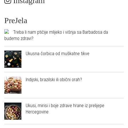
Instagram
PreJela
Treba li nam ptičije mlijeko i višnja sa Barbadosa da
budemo zdravi?
Ukusna čorbica od muškatne tikve
Indijski, brazilski ili obični orah?
Ukusi, mirisi i boje zdrave hrane iz prelijepe
Hercegovine