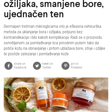
ožiljaka, smanjene bore,
ujednačen ten
Dermapen tretman mikroiglicama vrlo je efikasna nehirurška
metoda za uklanjanje bora i ožiljaka, potpuno bez
kontraindikacija i bilo kakvih komplikacija. Radi se o proizvodu
osmišljenom za pomlađivanje lica prirodnim putem tako da
potiče kožu na obnavljanje i pritom ublažava bore, strije i ožiljke
te postiže zatezanje i pomlađivanje kože.
share on
tweet on
pin to
Facebook
Twitter
Pinterest