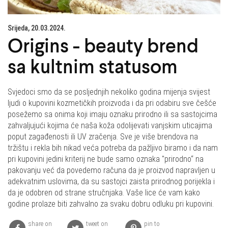
Srijeda, 20.03.2024.
Origins - beauty brend
sa kultnim statusom
Svjedoci smo da se posljednjih nekoliko godina mijenja svijest
ljudi o kupovini kozmetičkih proizvoda i da pri odabiru sve češće
posežemo sa onima koji imaju oznaku prirodno ili sa sastojcima
zahvaljujući kojima će naša koža odolijevati vanjskim uticajima
poput zagađenosti ili UV zračenja. Sve je više brendova na
tržištu i rekla bih nikad veća potreba da pažljivo biramo i da nam
pri kupovini jedini kriterij ne bude samo oznaka "prirodno“ na
pakovanju već da povedemo računa da je proizvod napravljen u
adekvatnim uslovima, da su sastojci zaista prirodnog porijekla i
da je odobren od strane stručnjaka. Vaše lice će vam kako
godine prolaze biti zahvalno za svaku dobru odluku pri kupovini.
share on
tweet on
pin to