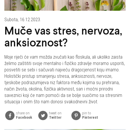
Subota, 16.12.2023.
Muče vas stres, nervoza,
anksioznost?
Moje riječi će vam možda zvučati kao floskula, ali ukoliko zaista
želimo zaštititi svoje mentalno i fizičko zdravlje moramo usporiti,
posvetiti se sebi i sačuvati najveću dragocjenost koju imamo.
Holistički pristup smanjenju stresa, anksioznosti, nervoze,
tjeskobe podrazumijeva niz faktora među kojima su prehrana,
način života, okolina, fizička aktivnost, san i moćni prirodni
saveznici koji će nam pomoći da se bolje suočimo sa stresnim
situacija i onim što nam donosi svakodnevni život.
share on
tweet on
pin to
Facebook
Twitter
Pinterest