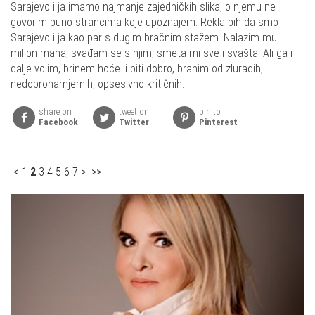
Sarajevo i ja imamo najmanje zajedničkih slika, o njemu ne
govorim puno strancima koje upoznajem. Rekla bih da smo
Sarajevo i ja kao par s dugim bračnim stažem. Nalazim mu
milion mana, svađam se s njim, smeta mi sve i svašta. Ali ga i
dalje volim, brinem hoće li biti dobro, branim od zluradih,
nedobronamjernih, opsesivno kritičnih.
share on
tweet on
pin to
Facebook
Twitter
Pinterest
<
1
2
3
4
5
6
7
>
>>