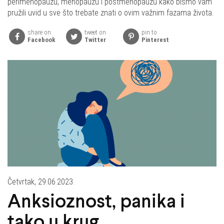
perimenopauzu, menopauzu i postmenopauzu kako bismo vam
pružili uvid u sve što trebate znati o ovim važnim fazama života.
share on
tweet on
pin to
Facebook
Twitter
Pinterest
Četvrtak, 29.06.2023.
Anksioznost, panika i
tako u krug