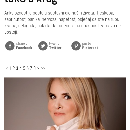
Anksioznost je postala sastavni dio naših života. Tjeskoba,
zabrinutost, panika, nervoza, napetost, osjećaj da ste na rubu
živaca, nelagoda, čak i kada potencijalna opasnost zapravo ne
postoji.
share on
tweet on
pin to
Facebook
Twitter
Pinterest
<
1
2
3
4
5
6
7
8
>
>>