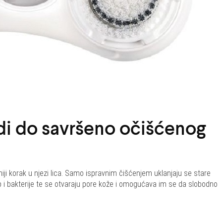
di do savršeno očišćenog
žniji korak u njezi lica. Samo ispravnim čišćenjem uklanjaju se stare
p i bakterije te se otvaraju pore kože i omogućava im se da slobodno