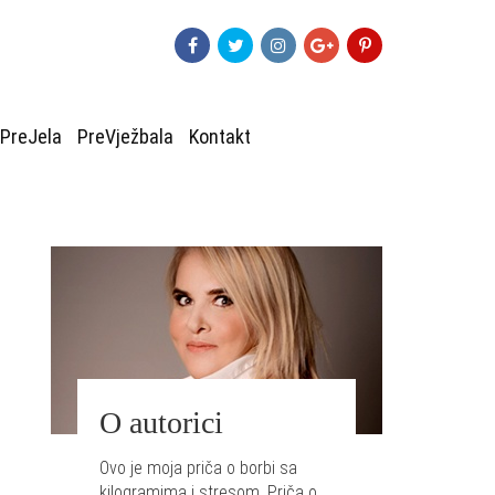
PreJela
PreVježbala
Kontakt
O autorici
Ovo je moja priča o borbi sa
kilogramima i stresom. Priča o