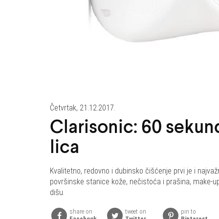
Četvrtak, 21.12.2017.
Clarisonic: 60 sekun
lica
Kvalitetno, redovno i dubinsko čišćenje prvi je i najva
površinske stanice kože, nečistoća i prašina, make-u
dišu.
share on
tweet on
pin to
Facebook
Twitter
Pinterest