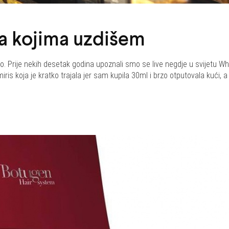
za kojima uzdišem
. Prije nekih desetak godina upoznali smo se live negdje u svijetu Wh
miris koja je kratko trajala jer sam kupila 30ml i brzo otputovala kući, a