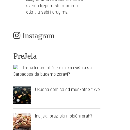
svemu lijepom što moramo
otkriti u sebi i drugima.
Instagram
PreJela
Treba li nam ptičije mlijeko i višnja sa
Barbadosa da budemo zdravi?
Ukusna čorbica od muškatne tikve
Indijski, brazilski ili obični orah?