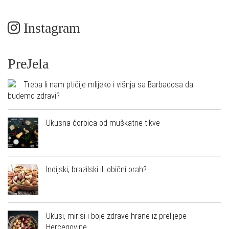
Instagram
PreJela
Treba li nam ptičije mlijeko i višnja sa Barbadosa da
budemo zdravi?
Ukusna čorbica od muškatne tikve
Indijski, brazilski ili obični orah?
Ukusi, mirisi i boje zdrave hrane iz prelijepe
Hercegovine