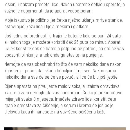
losion ili balzam pređete lice. Nakon upotrebe četkicu operete, a
važno je napomenuti da je aparat vodootporan.
Moje iskustvo je odlično, jer četka nježno uklanja mrtve stanice,
ostavljajući kožu lica i tijela mekom i glatkom.
Još jedna od prednosti je trajanje baterije koja se puni 24 sata,
ali nakon toga je možete koristiti čak 25 puta po minut. Aparat
uvijek koristite dok se baterija potpuno ne potroši, na što će vas
upozoriti blinkanje, a tek onda ga stavite na punjenje.
Nemojte da vas obeshrabri to što će vam nekoliko dana nakon
korištenja početi da iskaču bubuljice i mitiseri. Nakon samo
nekoliko dana sve će se će se povući, a lice će biti još ljepše.
Cijena aparata na prvu jeste malo visoka, ali zaista opravdava
kvalitet i zato nemojte da vas obeshrabri. Četku je preporučljivo
mijenjati svaka 3 mjeseca. Imaćete zdravo lice, koristit ćete
manje sredstava za čišćenje, a serum i krema će još bolje
djelovati kada ih nanesete na savršeno očišćenu kožu.