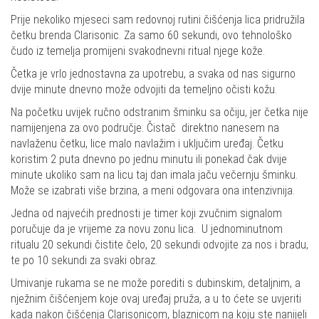
Prije nekoliko mjeseci sam redovnoj rutini čišćenja lica pridružila
četku brenda Clarisonic. Za samo 60 sekundi, ovo tehnološko
čudo iz temelja promijeni svakodnevni ritual njege kože.
Četka je vrlo jednostavna za upotrebu, a svaka od nas sigurno
dvije minute dnevno može odvojiti da temeljno očisti kožu.
Na početku uvijek ručno odstranim šminku sa očiju, jer četka nije
namijenjena za ovo područje. Čistač direktno nanesem na
navlaženu četku, lice malo navlažim i uključim uređaj. Četku
koristim 2 puta dnevno po jednu minutu ili ponekad čak dvije
minute ukoliko sam na licu taj dan imala jaču večernju šminku.
Može se izabrati više brzina, a meni odgovara ona intenzivnija.
Jedna od najvećih prednosti je timer koji zvučnim signalom
poručuje da je vrijeme za novu zonu lica. U jednominutnom
ritualu 20 sekundi čistite čelo, 20 sekundi odvojite za nos i bradu,
te po 10 sekundi za svaki obraz.
Umivanje rukama se ne može porediti s dubinskim, detaljnim, a
nježnim čišćenjem koje ovaj uređaj pruža, a u to ćete se uvjeriti
kada nakon čišćenja Clarisonicom, blaznicom na koju ste nanijeli