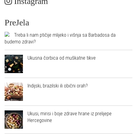
Instagram
PreJela
Treba li nam ptičije mlijeko i višnja sa Barbadosa da
budemo zdravi?
Ukusna čorbica od muškatne tikve
Indijski, brazilski ili obični orah?
Ukusi, mirisi i boje zdrave hrane iz prelijepe
Hercegovine