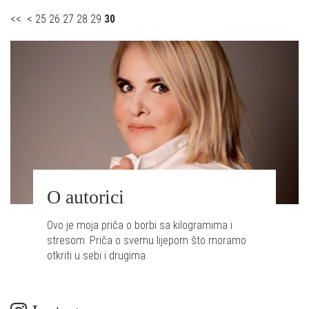
<<
<
25
26
27
28
29
30
O autorici
Ovo je moja priča o borbi sa kilogramima i
stresom. Priča o svemu lijepom što moramo
otkriti u sebi i drugima.