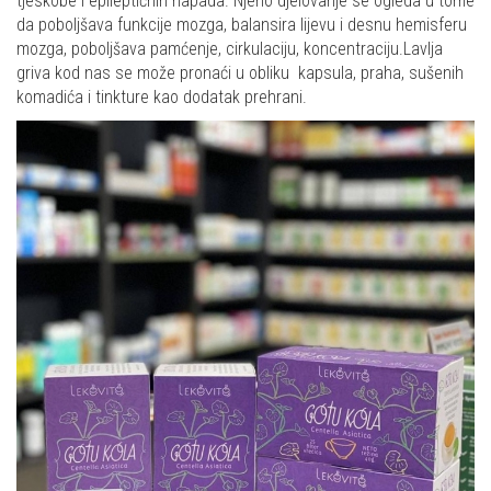
tjeskobe i epileptičnih napada. Njeno djelovanje se ogleda u tome
da poboljšava funkcije mozga, balansira lijevu i desnu hemisferu
mozga, poboljšava pamćenje, cirkulaciju, koncentraciju.Lavlja
griva kod nas se može pronaći u obliku kapsula, praha, sušenih
komadića i tinkture kao dodatak prehrani.