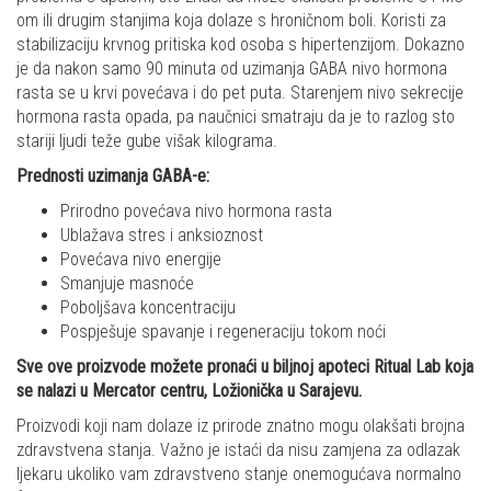
om ili drugim stanjima koja dolaze s hroničnom boli. Koristi za
stabilizaciju krvnog pritiska kod osoba s hipertenzijom. Dokazno
je da nakon samo 90 minuta od uzimanja GABA nivo hormona
rasta se u krvi povećava i do pet puta. Starenjem nivo sekrecije
hormona rasta opada, pa naučnici smatraju da je to razlog sto
stariji ljudi teže gube višak kilograma.
Prednosti uzimanja GABA-e:
Prirodno povećava nivo hormona rasta
Ublažava stres i anksioznost
Povećava nivo energije
Smanjuje masnoće
Poboljšava koncentraciju
Pospješuje spavanje i regeneraciju tokom noći
Sve ove proizvode možete pronaći u biljnoj apoteci Ritual Lab koja
se nalazi u Mercator centru, Ložionička u Sarajevu.
Proizvodi koji nam dolaze iz prirode znatno mogu olakšati brojna
zdravstvena stanja. Važno je istaći da nisu zamjena za odlazak
ljekaru ukoliko vam zdravstveno stanje onemogućava normalno