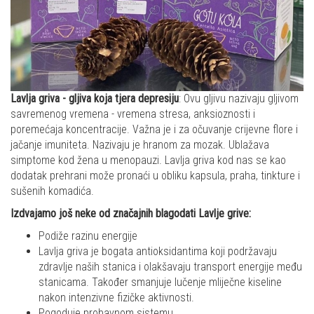
Lavlja griva - gljiva koja tjera depresiju
: Ovu gljivu nazivaju gljivom
savremenog vremena - vremena stresa, anksioznosti i
poremećaja koncentracije. Važna je i za očuvanje crijevne flore i
jačanje imuniteta. Nazivaju je hranom za mozak. Ublažava
simptome kod žena u menopauzi. Lavlja griva kod nas se kao
dodatak prehrani može pronaći u obliku kapsula, praha, tinkture i
sušenih komadića.
Izdvajamo još neke od značajnih blagodati Lavlje grive:
Podiže razinu energije
Lavlja griva je bogata antioksidantima koji podržavaju
zdravlje naših stanica i olakšavaju transport energije među
stanicama. Također smanjuje lučenje mliječne kiseline
nakon intenzivne fizičke aktivnosti.
Pogoduje probavnom sistemu