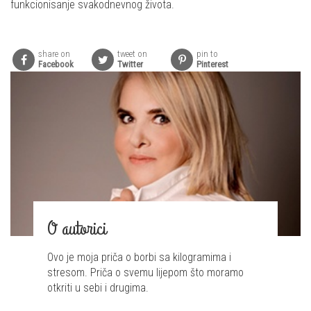
funkcionisanje svakodnevnog života.
share on
tweet on
pin to
Facebook
Twitter
Pinterest
O autorici
Ovo je moja priča o borbi sa kilogramima i
stresom. Priča o svemu lijepom što moramo
otkriti u sebi i drugima.