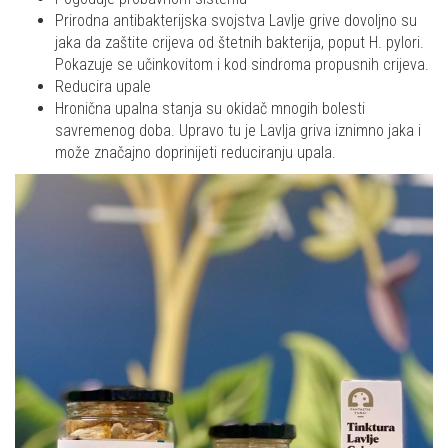
Prirodna antibakterijska svojstva Lavlje grive dovoljno su
jaka da zaštite crijeva od štetnih bakterija, poput H. pylori.
Pokazuje se učinkovitom i kod sindroma propusnih crijeva.
Reducira upale
Hronična upalna stanja su okidač mnogih bolesti
savremenog doba. Upravo tu je Lavlja griva iznimno jaka i
može značajno doprinijeti reduciranju upala.