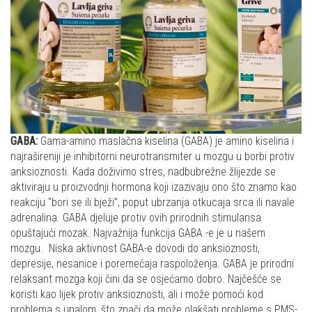
GABA:
Gama-amino maslačna kiselina (GABA) je amino kiselina i
najrašireniji je inhibitorni neurotransmiter u mozgu u borbi protiv
anksioznosti. Kada doživimo stres, nadbubrežne žlijezde se
aktiviraju u proizvodnji hormona koji izazivaju ono što znamo kao
reakciju “bori se ili bježi”, poput ubrzanja otkucaja srca ili navale
adrenalina. GABA djeluje protiv ovih prirodnih stimulansa
opuštajući mozak. Najvažnija funkcija GABA -e je u našem
mozgu. Niska aktivnost GABA-e dovodi do anksioznosti,
depresije, nesanice i poremećaja raspoloženja. GABA je prirodni
relaksant mozga koji čini da se osjećamo dobro. Najčešće se
koristi kao lijek protiv anksioznosti, ali i može pomoći kod
problema s upalom, što znači da može olakšati probleme s PMS-