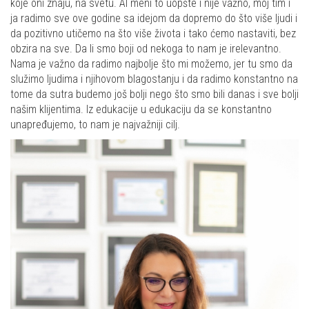
koje oni znaju, na svetu. Al meni to uopšte i nije važno, moj tim i
ja radimo sve ove godine sa idejom da dopremo do što više ljudi i
da pozitivno utičemo na što više života i tako ćemo nastaviti, bez
obzira na sve. Da li smo boji od nekoga to nam je irelevantno.
Nama je važno da radimo najbolje što mi možemo, jer tu smo da
služimo ljudima i njihovom blagostanju i da radimo konstantno na
tome da sutra budemo još bolji nego što smo bili danas i sve bolji
našim klijentima. Iz edukacije u edukaciju da se konstantno
unapređujemo, to nam je najvažniji cilj.