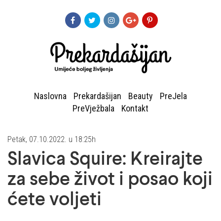
Naslovna
Prekardašijan
Beauty
PreJela
PreVježbala
Kontakt
Petak, 07.10.2022. u 18:25h
Slavica Squire: Kreirajte
za sebe život i posao koji
ćete voljeti