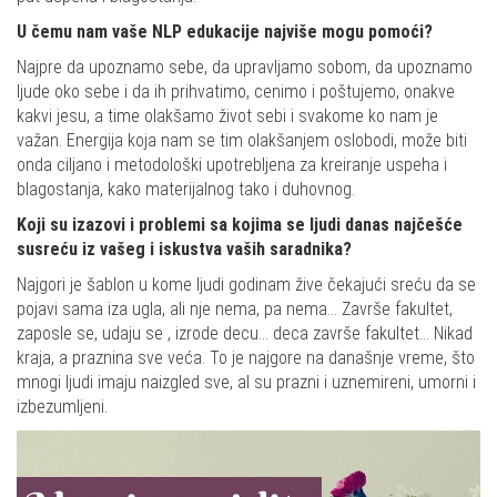
U čemu nam vaše NLP edukacije najviše mogu pomoći?
Najpre da upoznamo sebe, da upravljamo sobom, da upoznamo
ljude oko sebe i da ih prihvatimo, cenimo i poštujemo, onakve
kakvi jesu, a time olakšamo život sebi i svakome ko nam je
važan. Energija koja nam se tim olakšanjem oslobodi, može biti
onda ciljano i metodološki upotrebljena za kreiranje uspeha i
blagostanja, kako materijalnog tako i duhovnog.
Koji su izazovi i problemi sa kojima se ljudi danas najčešće
susreću iz vašeg i iskustva vaših saradnika?
Najgori je šablon u kome ljudi godinam žive čekajući sreću da se
pojavi sama iza ugla, ali nje nema, pa nema… Završe fakultet,
zaposle se, udaju se , izrode decu… deca završe fakultet… Nikad
kraja, a praznina sve veća. To je najgore na današnje vreme, što
mnogi ljudi imaju naizgled sve, al su prazni i uznemireni, umorni i
izbezumljeni.