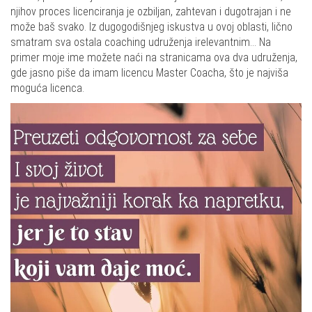
njihov proces licenciranja je ozbiljan, zahtevan i dugotrajan i ne
može baš svako. Iz dugogodišnjeg iskustva u ovoj oblasti, lično
smatram sva ostala coaching udruženja irelevantnim… Na
primer moje ime možete naći na stranicama ova dva udruženja,
gde jasno piše da imam licencu Master Coacha, što je najviša
moguća licenca.