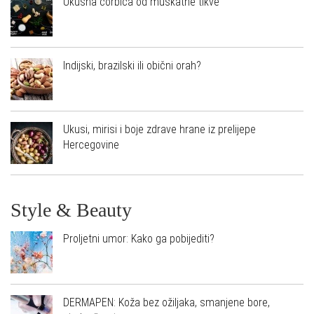
Ukusna čorbica od muškatne tikve
Indijski, brazilski ili obični orah?
Ukusi, mirisi i boje zdrave hrane iz prelijepe
Hercegovine
Style & Beauty
Proljetni umor: Kako ga pobijediti?
DERMAPEN: Koža bez ožiljaka, smanjene bore,