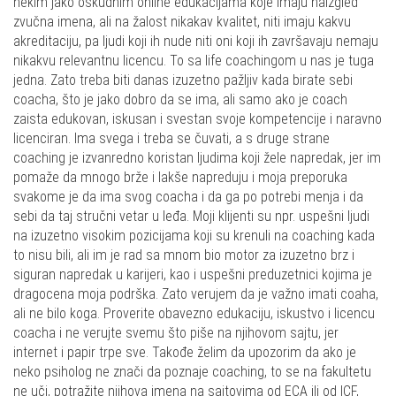
nekim jako oskudnim online edukacijama koje imaju naizgled
zvučna imena, ali na žalost nikakav kvalitet, niti imaju kakvu
akreditaciju, pa ljudi koji ih nude niti oni koji ih završavaju nemaju
nikakvu relevantnu licencu. To sa life coachingom u nas je tuga
jedna. Zato treba biti danas izuzetno pažljiv kada birate sebi
coacha, što je jako dobro da se ima, ali samo ako je coach
zaista edukovan, iskusan i svestan svoje kompetencije i naravno
licenciran. Ima svega i treba se čuvati, a s druge strane
coaching je izvanredno koristan ljudima koji žele napredak, jer im
pomaže da mnogo brže i lakše napreduju i moja preporuka
svakome je da ima svog coacha i da ga po potrebi menja i da
sebi da taj stručni vetar u leđa. Moji klijenti su npr. uspešni ljudi
na izuzetno visokim pozicijama koji su krenuli na coaching kada
to nisu bili, ali im je rad sa mnom bio motor za izuzetno brz i
siguran napredak u karijeri, kao i uspešni preduzetnici kojima je
dragocena moja podrška. Zato verujem da je važno imati coaha,
ali ne bilo koga. Proverite obavezno edukaciju, iskustvo i licencu
coacha i ne verujte svemu što piše na njihovom sajtu, jer
internet i papir trpe sve. Takođe želim da upozorim da ako je
neko psiholog ne znači da poznaje coaching, to se na fakultetu
ne uči, potražite njihova imena na sajtovima od ECA ili od ICF,