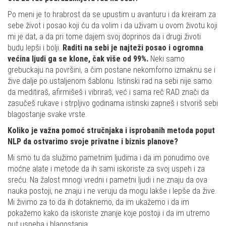
Po meni je to hrabrost da se upustim u avanturu i da kreiram za
sebe život i posao koji ću da volim i da uživam u ovom životu koji
mi je dat, a da pri tome dajem svoj doprinos da i drugi životi
budu lepši i bolji.
Raditi na sebi je najteži posao i ogromna
većina ljudi ga se klone, čak više od 99%.
Neki samo
grebuckaju na površini, a čim postane nekomforno izmaknu se i
žive dalje po ustaljenom šablonu. Istinski rad na sebi nije samo
da meditiraš, afirmišeš i vibriraš, već i sama reč RAD znači da
zasučeš rukave i strpljivo godinama istinski zapneš i stvoriš sebi
blagostanje svake vrste.
Koliko je važna pomoć stručnjaka i isprobanih metoda poput
NLP da ostvarimo svoje privatne i biznis planove?
Mi smo tu da služimo pametnim ljudima i da im ponudimo ove
moćne alate i metode da ih sami iskoriste za svoj uspeh i za
sreću. Na žalost mnogi vredni i pametni ljudi i ne znaju da ova
nauka postoji, ne znaju i ne veruju da mogu lakše i lepše da žive.
Mi živimo za to da ih dotaknemo, da im ukažemo i da im
pokažemo kako da iskoriste znanje koje postoji i da im utremo
put uspeha i blagostanja.