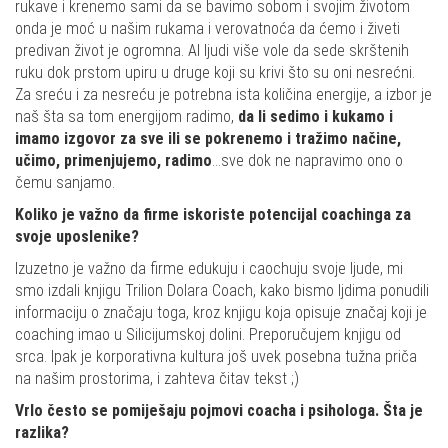
rukave i krenemo sami da se bavimo sobom i svojim životom
onda je moć u našim rukama i verovatnoća da ćemo i živeti
predivan život je ogromna. Al ljudi više vole da sede skrštenih
ruku dok prstom upiru u druge koji su krivi što su oni nesrećni.
Za sreću i za nesreću je potrebna ista količina energije, a izbor je
naš šta sa tom energijom radimo,
da li sedimo i kukamo i
imamo izgovor za sve ili se pokrenemo i tražimo načine,
učimo, primenjujemo, radimo
…sve dok ne napravimo ono o
čemu sanjamo.
Koliko je važno da firme iskoriste potencijal coachinga za
svoje uposlenike?
Izuzetno je važno da firme edukuju i caochuju svoje ljude, mi
smo izdali knjigu Trilion Dolara Coach, kako bismo ljdima ponudili
informaciju o značaju toga, kroz knjigu koja opisuje značaj koji je
coaching imao u Silicijumskoj dolini. Preporučujem knjigu od
srca. Ipak je korporativna kultura još uvek posebna tužna priča
na našim prostorima, i zahteva čitav tekst ;)
Vrlo često se pomiješaju pojmovi coacha i psihologa. Šta je
razlika?