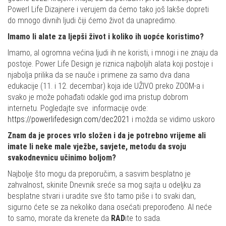
Powerl Life Dizajnere i verujem da ćemo tako još lakše dopreti
do mnogo divnih ljudi čiji ćemo život da unapredimo.
Imamo li alate za ljepši život i koliko ih uopće koristimo?
Imamo, al ogromna većina ljudi ih ne koristi, i mnogi i ne znaju da
postoje. Power Life Design je riznica najboljih alata koji postoje i
njabolja prilika da se nauče i primene za samo dva dana
edukacije (11. i 12. decembar) koja ide UŽIVO preko ZOOM-a i
svako je može pohađati odakle god ima pristup dobrom
internetu. Pogledajte sve informacije ovde:
https://powerlifedesign.com/dec2021
i možda se vidimo uskoro
Znam da je proces vrlo složen i da je potrebno vrijeme ali
imate li neke male vježbe, savjete, metodu da svoju
svakodnevnicu učinimo boljom?
Najbolje što mogu da preporučim, a sasvim besplatno je
zahvalnost, skinite Dnevnik sreće sa mog sajta u odeljku za
besplatne stvari i uradite sve što tamo piše i to svaki dan,
sigurno ćete se za nekoliko dana osećati preporođeno. Al neće
to samo, morate da krenete da
RAD
ite to sada.