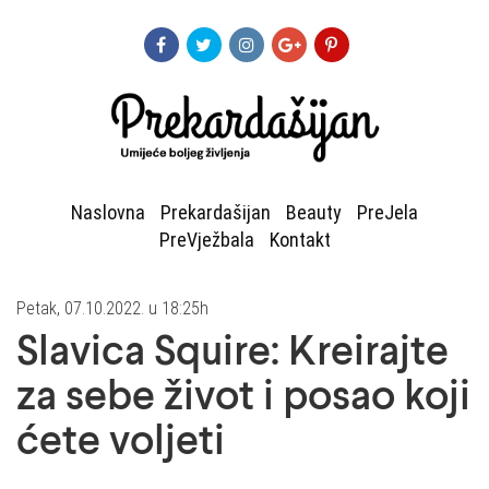
Naslovna
Prekardašijan
Beauty
PreJela
PreVježbala
Kontakt
Petak, 07.10.2022. u 18:25h
Slavica Squire: Kreirajte
za sebe život i posao koji
ćete voljeti