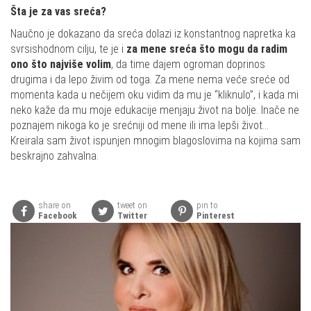
Šta je za vas sreća?
Naučno je dokazano da sreća dolazi iz konstantnog napretka ka
svrsishodnom cilju, te je i
za mene sreća što mogu da radim
ono što najviše volim
, da time dajem ogroman doprinos
drugima i da lepo živim od toga. Za mene nema veće sreće od
momenta kada u nečijem oku vidim da mu je “kliknulo”, i kada mi
neko kaže da mu moje edukacije menjaju život na bolje. Inače ne
poznajem nikoga ko je srećniji od mene ili ima lepši život…
Kreirala sam život ispunjen mnogim blagoslovima na kojima sam
beskrajno zahvalna.
share on
tweet on
pin to
Facebook
Twitter
Pinterest