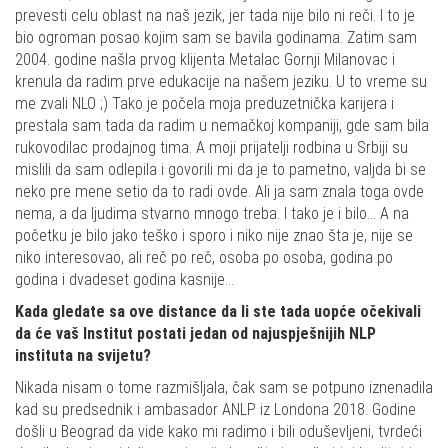
prevesti celu oblast na naš jezik, jer tada nije bilo ni reči. I to je
bio ogroman posao kojim sam se bavila godinama. Zatim sam
2004. godine našla prvog klijenta Metalac Gornji Milanovac i
krenula da radim prve edukacije na našem jeziku. U to vreme su
me zvali NLO ;) Tako je počela moja preduzetnička karijera i
prestala sam tada da radim u nemačkoj kompaniji, gde sam bila
rukovodilac prodajnog tima. A moji prijatelji rodbina u Srbiji su
mislili da sam odlepila i govorili mi da je to pametno, valjda bi se
neko pre mene setio da to radi ovde. Ali ja sam znala toga ovde
nema, a da ljudima stvarno mnogo treba. I tako je i bilo… A na
početku je bilo jako teško i sporo i niko nije znao šta je, nije se
niko interesovao, ali reč po reč, osoba po osoba, godina po
godina i dvadeset godina kasnije…
Kada gledate sa ove distance da li ste tada uopće očekivali
da će vaš Institut postati jedan od najuspješnijih NLP
instituta na svijetu?
Nikada nisam o tome razmišljala, čak sam se potpuno iznenadila
kad su predsednik i ambasador ANLP iz Londona 2018. Godine
došli u Beograd da vide kako mi radimo i bili oduševljeni, tvrdeći