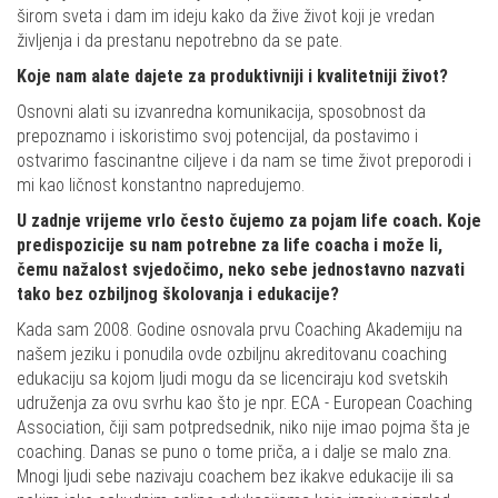
širom sveta i dam im ideju kako da žive život koji je vredan
življenja i da prestanu nepotrebno da se pate.
Koje nam alate dajete za produktivniji i kvalitetniji život?
Osnovni alati su izvanredna komunikacija, sposobnost da
prepoznamo i iskoristimo svoj potencijal, da postavimo i
ostvarimo fascinantne ciljeve i da nam se time život preporodi i
mi kao ličnost konstantno napredujemo.
U zadnje vrijeme vrlo često čujemo za pojam life coach. Koje
predispozicije su nam potrebne za life coacha i može li,
čemu nažalost svjedočimo, neko sebe jednostavno nazvati
tako bez ozbiljnog školovanja i edukacije?
Kada sam 2008. Godine osnovala prvu Coaching Akademiju na
našem jeziku i ponudila ovde ozbiljnu akreditovanu coaching
edukaciju sa kojom ljudi mogu da se licenciraju kod svetskih
udruženja za ovu svrhu kao što je npr. ECA - European Coaching
Association, čiji sam potpredsednik, niko nije imao pojma šta je
coaching. Danas se puno o tome priča, a i dalje se malo zna.
Mnogi ljudi sebe nazivaju coachem bez ikakve edukacije ili sa