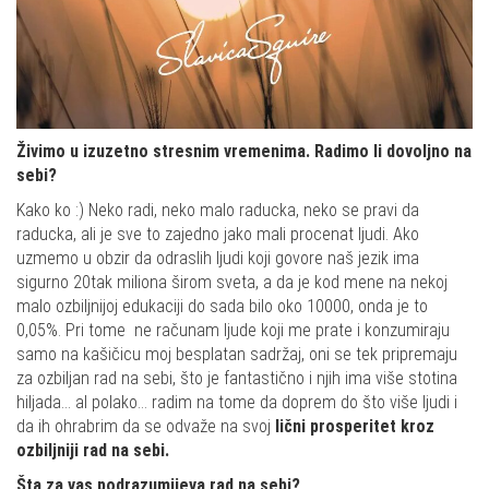
Živimo u izuzetno stresnim vremenima. Radimo li dovoljno na
sebi?
Kako ko :) Neko radi, neko malo raducka, neko se pravi da
raducka, ali je sve to zajedno jako mali procenat ljudi. Ako
uzmemo u obzir da odraslih ljudi koji govore naš jezik ima
sigurno 20tak miliona širom sveta, a da je kod mene na nekoj
malo ozbiljnijoj edukaciji do sada bilo oko 10000, onda je to
0,05%. Pri tome ne računam ljude koji me prate i konzumiraju
samo na kašičicu moj besplatan sadržaj, oni se tek pripremaju
za ozbiljan rad na sebi, što je fantastično i njih ima više stotina
hiljada… al polako… radim na tome da doprem do što više ljudi i
da ih ohrabrim da se odvaže na svoj
lični prosperitet kroz
ozbiljniji rad na sebi.
Šta za vas podrazumijeva rad na sebi?