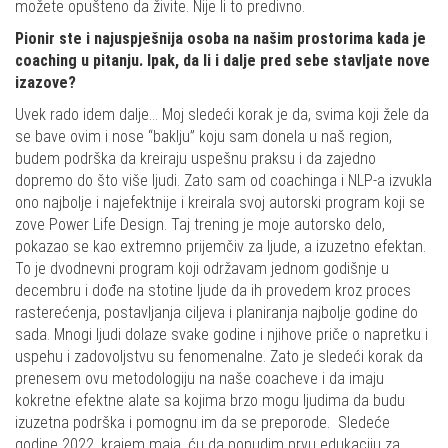
možete opušteno da živite. Nije li to predivno.
Pionir ste i najuspješnija osoba na našim prostorima kada je
coaching u pitanju. Ipak, da li i dalje pred sebe stavljate nove
izazove?
Uvek rado idem dalje… Moj sledeći korak je da, svima koji žele da
se bave ovim i nose “baklju” koju sam donela u naš region,
budem podrška da kreiraju uspešnu praksu i da zajedno
dopremo do što više ljudi. Zato sam od coachinga i NLP-a izvukla
ono najbolje i najefektnije i kreirala svoj autorski program koji se
zove Power Life Design. Taj trening je moje autorsko delo,
pokazao se kao extremno prijemčiv za ljude, a izuzetno efektan.
To je dvodnevni program koji održavam jednom godišnje u
decembru i dođe na stotine ljude da ih provedem kroz proces
rasterećenja, postavljanja ciljeva i planiranja najbolje godine do
sada. Mnogi ljudi dolaze svake godine i njihove priče o napretku i
uspehu i zadovoljstvu su fenomenalne. Zato je sledeći korak da
prenesem ovu metodologiju na naše coacheve i da imaju
kokretne efektne alate sa kojima brzo mogu ljudima da budu
izuzetna podrška i pomognu im da se preporode. Sledeće
godine 2022. krajem maja, ću da ponudim prvu edukaciju za