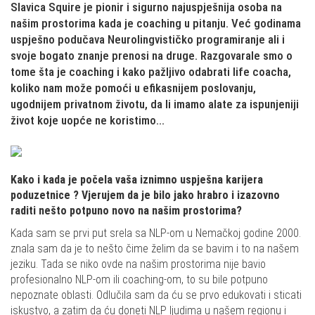
Slavica Squire je pionir i sigurno najuspješnija osoba na
našim prostorima kada je coaching u pitanju. Već godinama
uspješno podučava Neurolingvističko programiranje ali i
svoje bogato znanje prenosi na druge. Razgovarale smo o
tome šta je coaching i kako pažljivo odabrati life coacha,
koliko nam može pomoći u efikasnijem poslovanju,
ugodnijem privatnom životu, da li imamo alate za ispunjeniji
život koje uopće ne koristimo...
Kako i kada je počela vaša iznimno uspješna karijera
poduzetnice ? Vjerujem da je bilo jako hrabro i izazovno
raditi nešto potpuno novo na našim prostorima?
Kada sam se prvi put srela sa NLP-om u Nemačkoj godine 2000.
znala sam da je to nešto čime želim da se bavim i to na našem
jeziku. Tada se niko ovde na našim prostorima nije bavio
profesionalno NLP-om ili coaching-om, to su bile potpuno
nepoznate oblasti. Odlučila sam da ću se prvo edukovati i sticati
iskustvo, a zatim da ću doneti NLP ljudima u našem regionu i