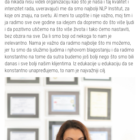
da nikada nisu videli organizaciju kao što je naša i taj kvalitet i
intenzitet rada, uveravajući me da smo najbolji NLP Institut, za
koje oni znaju, na svetu. Al meni to uopšte i nije važno, moj tim i
ja radimo sve ove godine sa idejom da dopremo do što više ljudi
i da pozitivno utičemo na što više života i tako ćemo nastaviti,
bez obzira na sve. Da li smo boji od nekoga to nam je
irelevantno. Nama je važno da radimo najbolje što mi možemo,
jer tu smo da služimo ljudima i njihovom blagostanju i da radimo
konstantno na tome da sutra budemo još bolji nego što smo bili
danas i sve bolji našim klijentima. Iz edukacije u edukaciju da se
konstantno unapređujemo, to nam je najvažniji cilj.