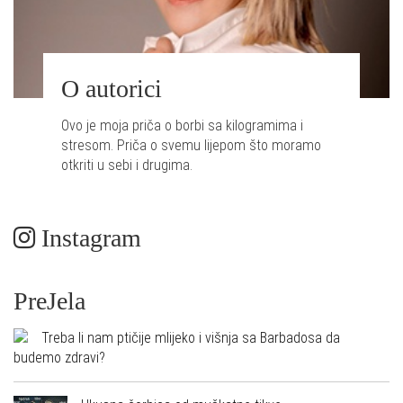
O autorici
Ovo je moja priča o borbi sa kilogramima i
stresom. Priča o svemu lijepom što moramo
otkriti u sebi i drugima.
Instagram
PreJela
Treba li nam ptičije mlijeko i višnja sa Barbadosa da
budemo zdravi?