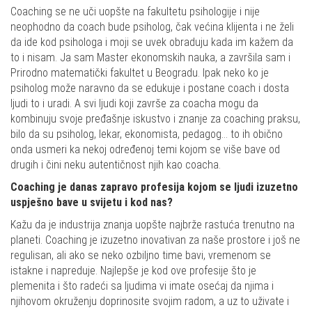
Coaching se ne uči uopšte na fakultetu psihologije i nije
neophodno da coach bude psiholog, čak većina klijenta i ne želi
da ide kod psihologa i moji se uvek obraduju kada im kažem da
to i nisam. Ja sam Master ekonomskih nauka, a završila sam i
Prirodno matematički fakultet u Beogradu. Ipak neko ko je
psiholog može naravno da se edukuje i postane coach i dosta
ljudi to i uradi. A svi ljudi koji završe za coacha mogu da
kombinuju svoje pređašnje iskustvo i znanje za coaching praksu,
bilo da su psiholog, lekar, ekonomista, pedagog… to ih obično
onda usmeri ka nekoj određenoj temi kojom se više bave od
drugih i čini neku autentičnost njih kao coacha.
Coaching je danas zapravo profesija kojom se ljudi izuzetno
uspješno bave u svijetu i kod nas?
Kažu da je industrija znanja uopšte najbrže rastuća trenutno na
planeti. Coaching je izuzetno inovativan za naše prostore i još ne
regulisan, ali ako se neko ozbiljno time bavi, vremenom se
istakne i napreduje. Najlepše je kod ove profesije što je
plemenita i što radeći sa ljudima vi imate osećaj da njima i
njihovom okruženju doprinosite svojim radom, a uz to uživate i