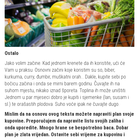
Ostalo
Jako volim začine. Kad jednom krenete da ih koristite, ući će
Vam u praksu. Osnovni začini koje koristim su so, biber,
kurkuma, curry, đumbir, muškatni orah... Dakle, kupite sebi po
bočicu začina i onda se mirni barem godinu. Čuvajte ih na
suhom mjestu, nikako iznad šporeta. Toplina ih može uništiti.
Jednom u par mjeseci dobro je kupiti i sjemenke (lan, susam i
sl.) te orašastih plodova. Suho voće ipak ne čuvajte dugo.
Mislim da na osnovu ovog teksta možete napraviti plan svoje
kupovine. Preporučujem da napravite listu svojih zaliha i
onda uporedite. Mnogo hrane se bespotrebno baca. Dobar
plan je zlata vrijedan. Ostavite sebi vrijeme za kupovinu i