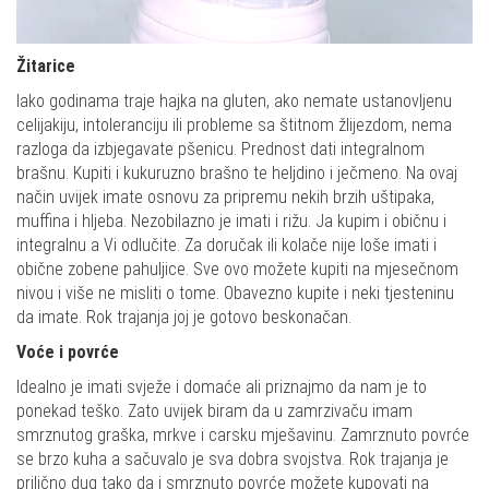
Žitarice
Iako godinama traje hajka na gluten, ako nemate ustanovljenu
celijakiju, intoleranciju ili probleme sa štitnom žlijezdom, nema
razloga da izbjegavate pšenicu. Prednost dati integralnom
brašnu. Kupiti i kukuruzno brašno te heljdino i ječmeno. Na ovaj
način uvijek imate osnovu za pripremu nekih brzih uštipaka,
muffina i hljeba. Nezobilazno je imati i rižu. Ja kupim i običnu i
integralnu a Vi odlučite. Za doručak ili kolače nije loše imati i
obične zobene pahuljice. Sve ovo možete kupiti na mjesečnom
nivou i više ne misliti o tome. Obavezno kupite i neki tjesteninu
da imate. Rok trajanja joj je gotovo beskonačan.
Voće i povrće
Idealno je imati svježe i domaće ali priznajmo da nam je to
ponekad teško. Zato uvijek biram da u zamrzivaču imam
smrznutog graška, mrkve i carsku mješavinu. Zamrznuto povrće
se brzo kuha a sačuvalo je sva dobra svojstva. Rok trajanja je
prilično dug tako da i smrznuto povrće možete kupovati na