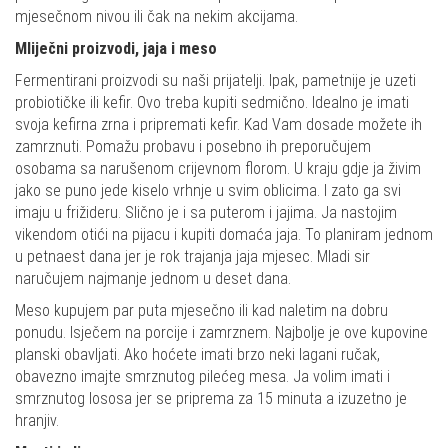
mjesečnom nivou ili čak na nekim akcijama.
Mliječni proizvodi, jaja i meso
Fermentirani proizvodi su naši prijatelji. Ipak, pametnije je uzeti
probiotičke ili kefir. Ovo treba kupiti sedmično. Idealno je imati
svoja kefirna zrna i pripremati kefir. Kad Vam dosade možete ih
zamrznuti. Pomažu probavu i posebno ih preporučujem
osobama sa narušenom crijevnom florom. U kraju gdje ja živim
jako se puno jede kiselo vrhnje u svim oblicima. I zato ga svi
imaju u frižideru. Slično je i sa puterom i jajima. Ja nastojim
vikendom otići na pijacu i kupiti domaća jaja. To planiram jednom
u petnaest dana jer je rok trajanja jaja mjesec. Mladi sir
naručujem najmanje jednom u deset dana.
Meso kupujem par puta mjesečno ili kad naletim na dobru
ponudu. Isječem na porcije i zamrznem. Najbolje je ove kupovine
planski obavljati. Ako hoćete imati brzo neki lagani ručak,
obavezno imajte smrznutog pilećeg mesa. Ja volim imati i
smrznutog lososa jer se priprema za 15 minuta a izuzetno je
hranjiv.