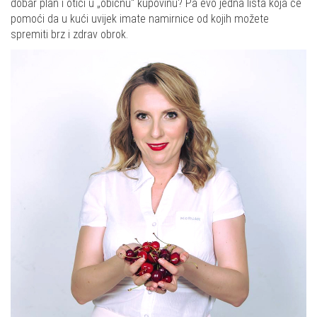
dobar plan i otići u „običnu“ kupovinu? Pa evo jedna lista koja će
pomoći da u kući uvijek imate namirnice od kojih možete
spremiti brz i zdrav obrok.