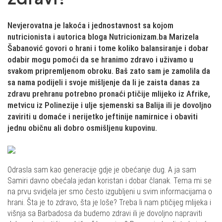
Nevjerovatna je lakoća i jednostavnost sa kojom
nutricionista i autorica bloga Nutricionizam.ba Marizela
Šabanović govori o hrani i tome koliko balansiranje i dobar
odabir mogu pomoći da se hranimo zdravo i uživamo u
svakom pripremljenom obroku. Baš zato sam je zamolila da
sa nama podijeli i svoje mišljenje da li je zaista danas za
zdravu prehranu potrebno pronaći ptičije mlijeko iz Afrike,
metvicu iz Polinezije i ulje sjemenski sa Balija ili je dovoljno
zaviriti u domaće i nerijetko jeftinije namirnice i obaviti
jednu običnu ali dobro osmišljenu kupovinu.
Odrasla sam kao generacije gdje je obećanje dug. A ja sam
Samiri davno obećala jedan koristan i dobar članak. Tema mi se
na prvu svidjela jer smo često izgubljeni u svim informacijama o
hrani. Šta je to zdravo, šta je loše? Treba li nam ptičijeg mlijeka i
višnja sa Barbadosa da budemo zdravi ili je dovoljno napraviti