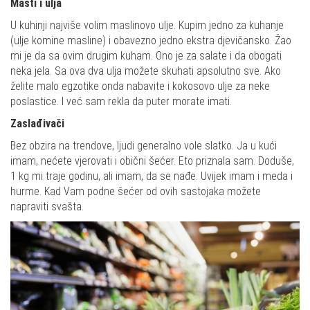
Masti i ulja
U kuhinji najviše volim maslinovo ulje. Kupim jedno za kuhanje
(ulje komine masline) i obavezno jedno ekstra djevičansko. Žao
mi je da sa ovim drugim kuham. Ono je za salate i da obogati
neka jela. Sa ova dva ulja možete skuhati apsolutno sve. Ako
želite malo egzotike onda nabavite i kokosovo ulje za neke
poslastice. I već sam rekla da puter morate imati.
Zaslađivači
Bez obzira na trendove, ljudi generalno vole slatko. Ja u kući
imam, nećete vjerovati i obični šećer. Eto priznala sam. Doduše,
1 kg mi traje godinu, ali imam, da se nađe. Uvijek imam i meda i
hurme. Kad Vam podne šećer od ovih sastojaka možete
napraviti svašta.